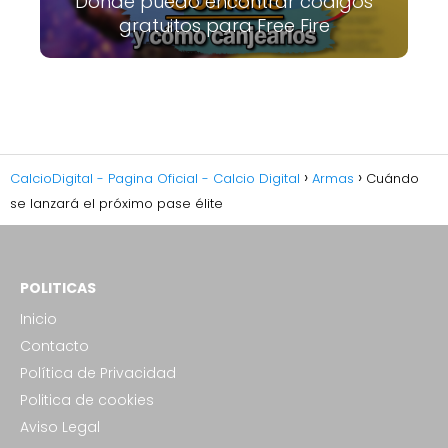
Dónde puedo encontrar códigos
gratuitos para Free Fire
CalcioDigital - Pagina Oficial - Calcio Digital
Armas
Cuándo
se lanzará el próximo pase élite
POLITICAS
Inicio
Contacto
Política de Privacidad
Politica de cookies
Aviso Legal